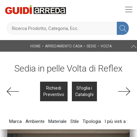
-
-
-
HOME
ARREDAMENTO CASA
SEDIE
VOLTA
Sedia in pelle Volta di Reflex
Richiedi
Sfoglia i
Preventivo
Cataloghi
Marca
Ambiente
Materiale
Stile
Tipologia
I più visti a :