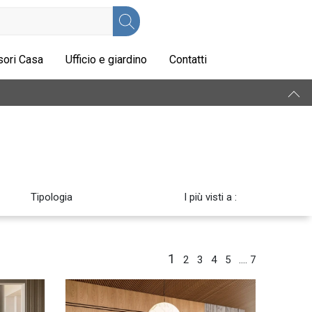
ori Casa
Ufficio e giardino
Contatti
Tipologia
I più visti a :
1
2
3
4
5
....
7