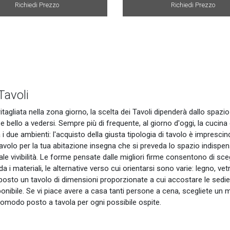
Richiedi Prezzo
Richiedi Prezzo
avoli
tagliata nella zona giorno, la scelta dei Tavoli dipenderà dallo spazio l
 e bello a vedersi. Sempre più di frequente, al giorno d'oggi, la cucin
a i due ambienti: l'acquisto della giusta tipologia di tavolo è impresci
tavolo per la tua abitazione insegna che si preveda lo spazio indispe
le vivibilità. Le forme pensate dalle migliori firme consentono di scegl
 i materiali, le alternative verso cui orientarsi sono varie: legno, vet
osto un tavolo di dimensioni proporzionate a cui accostare le sedie
ponibile. Se vi piace avere a casa tanti persone a cena, scegliete un m
omodo posto a tavola per ogni possibile ospite.