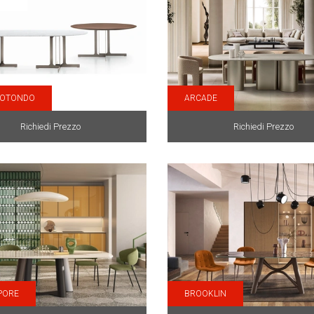
ROTONDO
ARCADE
Richiedi Prezzo
Richiedi Prezzo
PORE
BROOKLIN