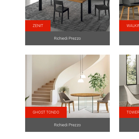
ZENIT
WALKI
Richiedi Prezzo
GHOST TONDO
TOWER
Richiedi Prezzo