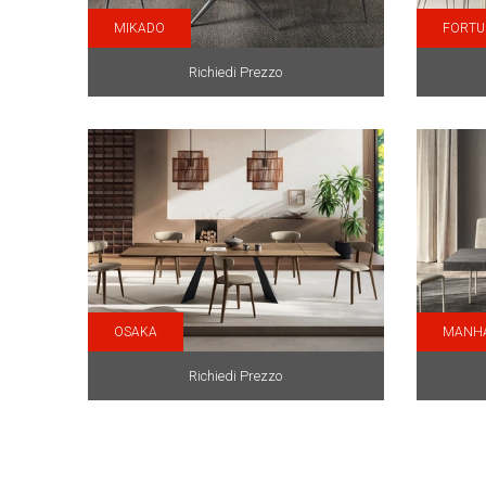
MIKADO
FORTU
Richiedi Prezzo
OSAKA
MANH
Richiedi Prezzo