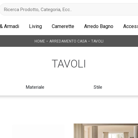
 & Armadi
Living
Camerette
Arredo Bagno
Access
-
-
HOME
ARREDAMENTO CASA
TAVOLI
TAVOLI
Materiale
Stile