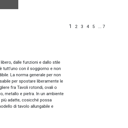
1
2
3
4
5
....
7
ibero, dalle funzioni e dallo stile
a è tutt'uno con il soggiorno e non
ndibile. La norma generale per non
nsabile per spostare liberamente le
iere fra Tavoli rotondi, ovali o
ro, metallo e pietra. In un ambiente
 più adatte, cosicché possa
odello di tavolo allungabile e