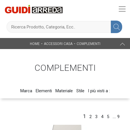
-
-
HOME
ACCESSORI CASA
COMPLEMENTI
COMPLEMENTI
Marca
Elementi
Materiale
Stile
I più visti a :
1
2
3
4
5
....
9