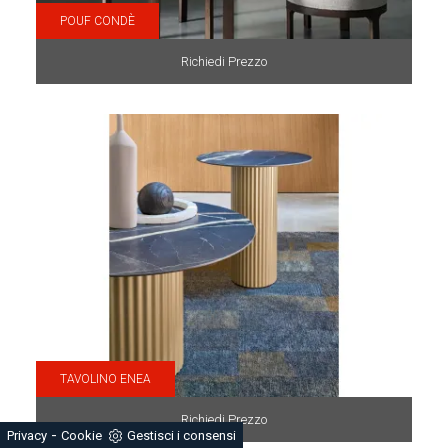
POUF CONDÈ
Richiedi Prezzo
TAVOLINO ENEA
Richiedi Prezzo
-
Privacy
Cookie
Gestisci i consensi