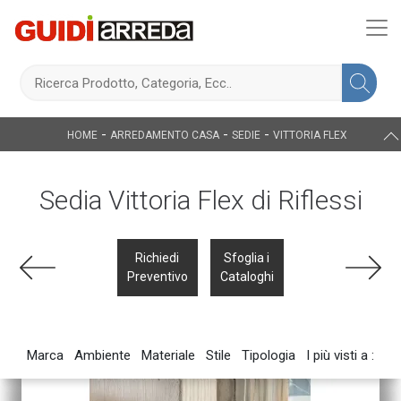
-
-
-
HOME
ARREDAMENTO CASA
SEDIE
VITTORIA FLEX
Sedia Vittoria Flex di Riflessi
Richiedi
Sfoglia i
Preventivo
Cataloghi
Marca
Ambiente
Materiale
Stile
Tipologia
I più visti a :