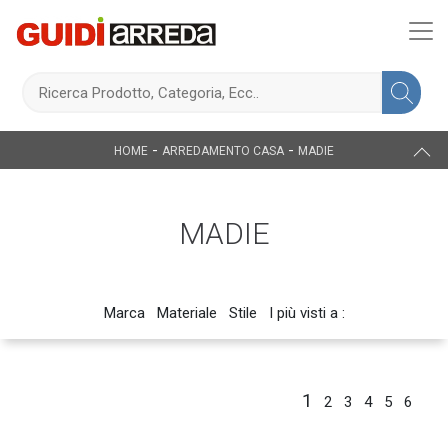
-
-
HOME
ARREDAMENTO CASA
MADIE
MADIE
Marca
Materiale
Stile
I più visti a :
1
2
3
4
5
6