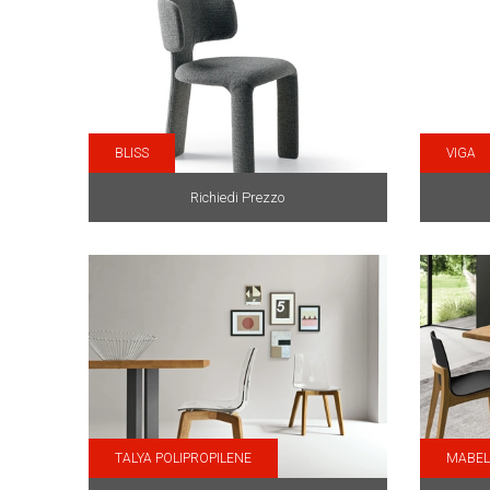
BLISS
VIGA
Richiedi Prezzo
TALYA POLIPROPILENE
MABEL