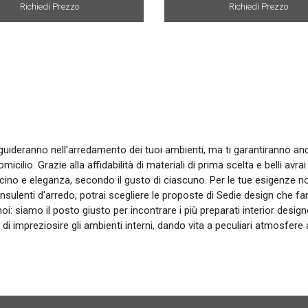
Richiedi Prezzo
Richiedi Prezzo
ti guideranno nell'arredamento dei tuoi ambienti, ma ti garantiranno 
cilio. Grazie alla affidabilità di materiali di prima scelta e belli avrai
scino e eleganza, secondo il gusto di ciascuno. Per le tue esigenze no
onsulenti d'arredo, potrai scegliere le proposte di Sedie design che fa
noi: siamo il posto giusto per incontrare i più preparati interior desi
di impreziosire gli ambienti interni, dando vita a peculiari atmosfere a