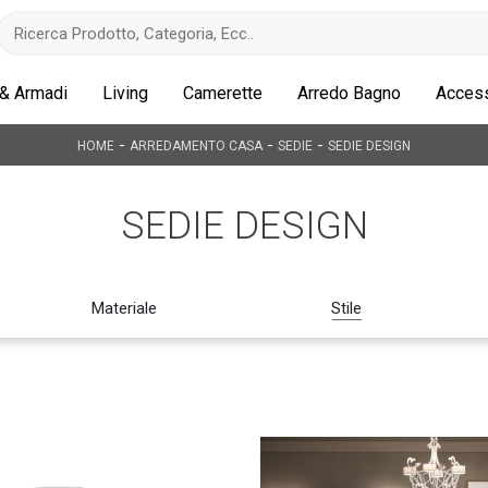
 & Armadi
Living
Camerette
Arredo Bagno
Access
-
-
-
HOME
ARREDAMENTO CASA
SEDIE
SEDIE DESIGN
SEDIE DESIGN
Materiale
Stile