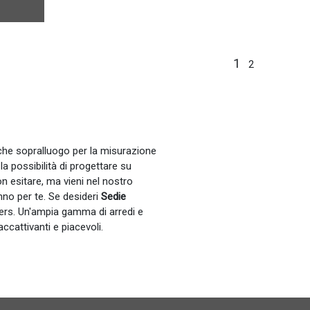
1
2
anche sopralluogo per la misurazione
 la possibilità di progettare su
n esitare, ma vieni nel nostro
nno per te. Se desideri
Sedie
gners. Un'ampia gamma di arredi e
ccattivanti e piacevoli.