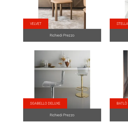
VELVET
STELLA
Richiedi Prezzo
SGABELLO DELUXE
BATLÒ
Richiedi Prezzo