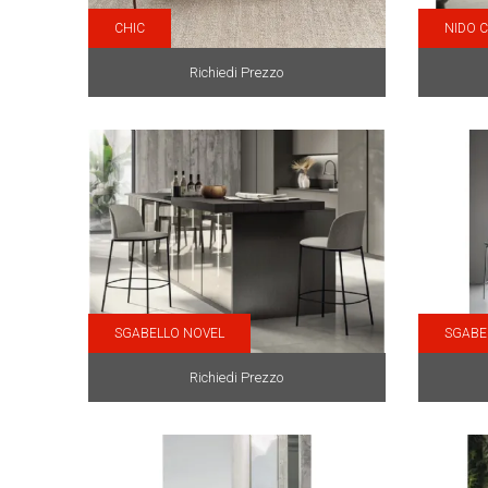
CHIC
NIDO 
Richiedi Prezzo
SGABELLO NOVEL
SGABE
Richiedi Prezzo