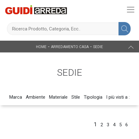
-
-
HOME
ARREDAMENTO CASA
SEDIE
SEDIE
Marca
Ambiente
Materiale
Stile
Tipologia
I più visti a :
1
2
3
4
5
6