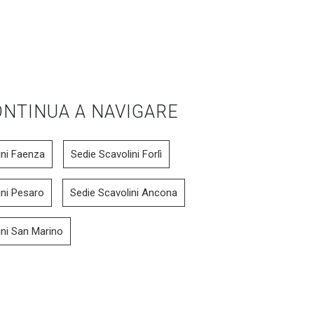
NTINUA A NAVIGARE
ini Faenza
Sedie Scavolini Forlì
ini Pesaro
Sedie Scavolini Ancona
ini San Marino
Chatty SG
Sgabe