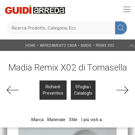
-
-
-
HOME
ARREDAMENTO CASA
MADIE
REMIX X02
Madia Remix X02 di Tomasella
Richiedi
Sfoglia i
Preventivo
Cataloghi
Marca
Materiale
Stile
I più visti a :