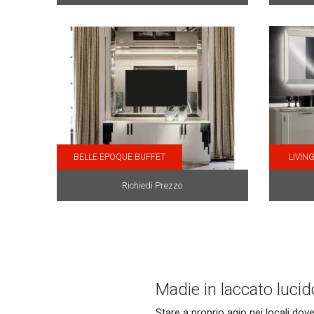
BELLE EPOQUE BUFFET
LIVIN
Richiedi Prezzo
Madie in laccato lucid
Stare a proprio agio nei locali do