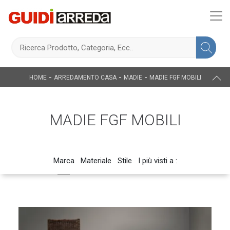
-
-
-
HOME
ARREDAMENTO CASA
MADIE
MADIE FGF MOBILI
MADIE FGF MOBILI
Marca
Materiale
Stile
I più visti a :