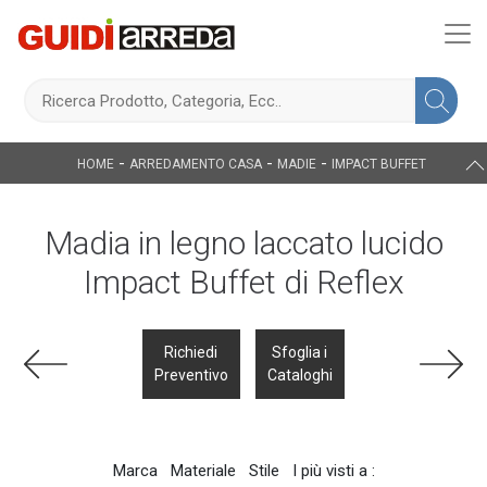
-
-
-
HOME
ARREDAMENTO CASA
MADIE
IMPACT BUFFET
Madia in legno laccato lucido
Impact Buffet di Reflex
Richiedi
Sfoglia i
Preventivo
Cataloghi
Marca
Materiale
Stile
I più visti a :