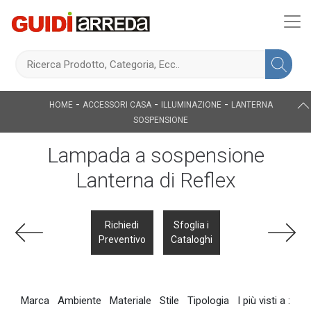
-
-
-
HOME
ACCESSORI CASA
ILLUMINAZIONE
LANTERNA
SOSPENSIONE
Lampada a sospensione
Lanterna di Reflex
Richiedi
Sfoglia i
Preventivo
Cataloghi
Marca
Ambiente
Materiale
Stile
Tipologia
I più visti a :