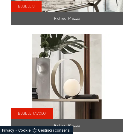
BUBBLE S
Richiedi Prezzo
BUBBLE TAVOLO
Richiedi Prezzo
-
Privacy
Cookie
Gestisci i consensi