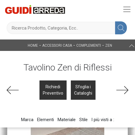
-
-
-
HOME
ACCESSORI CASA
COMPLEMENTI
ZEN
Tavolino Zen di Riflessi
Richiedi
Sfoglia i
Preventivo
Cataloghi
Marca
Elementi
Materiale
Stile
I più visti a :