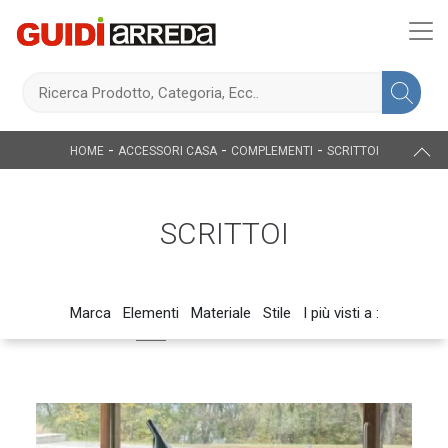
-
-
-
HOME
ACCESSORI CASA
COMPLEMENTI
SCRITTOI
SCRITTOI
Marca
Elementi
Materiale
Stile
I più visti a :