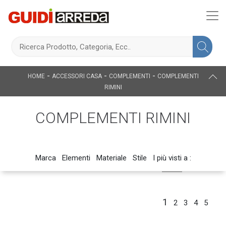
-
-
-
HOME
ACCESSORI CASA
COMPLEMENTI
COMPLEMENTI
RIMINI
COMPLEMENTI RIMINI
Marca
Elementi
Materiale
Stile
I più visti a :
1
2
3
4
5