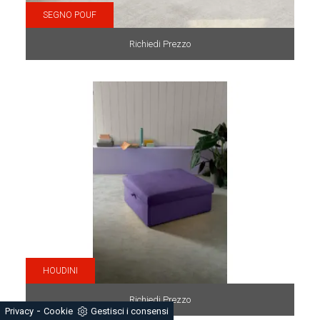
SEGNO POUF
Richiedi Prezzo
HOUDINI
Richiedi Prezzo
-
Privacy
Cookie
Gestisci i consensi