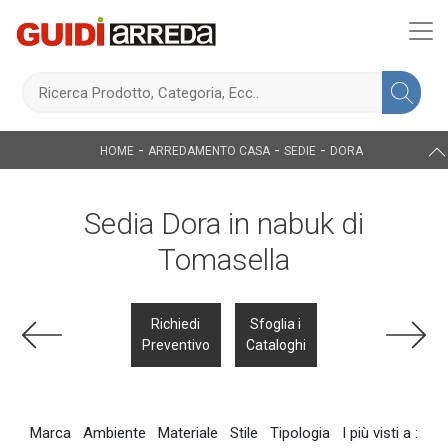
-
-
-
HOME
ARREDAMENTO CASA
SEDIE
DORA
Sedia Dora in nabuk di
Tomasella
Richiedi
Sfoglia i
Preventivo
Cataloghi
Marca
Ambiente
Materiale
Stile
Tipologia
I più visti a :