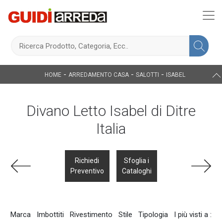
-
-
-
HOME
ARREDAMENTO CASA
SALOTTI
ISABEL
Divano Letto Isabel di Ditre
Italia
Richiedi
Sfoglia i
Preventivo
Cataloghi
Marca
Imbottiti
Rivestimento
Stile
Tipologia
I più visti a :