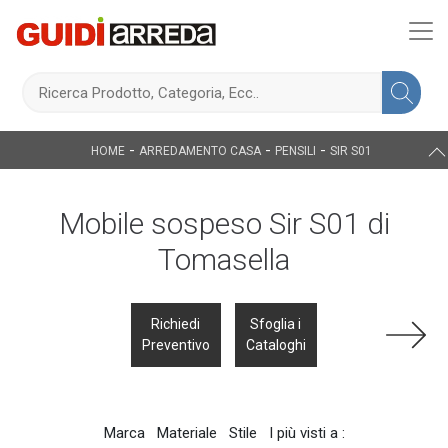
-
-
-
HOME
ARREDAMENTO CASA
PENSILI
SIR S01
Mobile sospeso Sir S01 di
Tomasella
Richiedi
Sfoglia i
Preventivo
Cataloghi
Marca
Materiale
Stile
I più visti a :