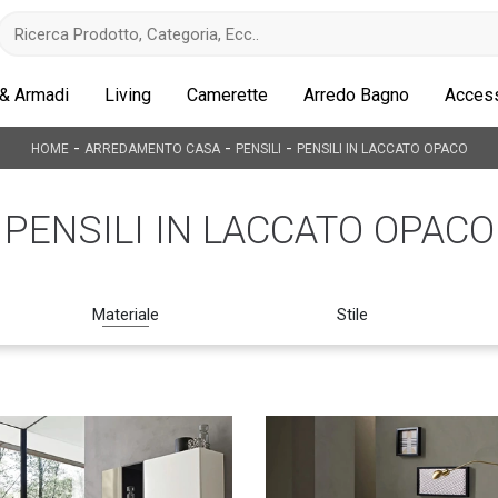
 & Armadi
Living
Camerette
Arredo Bagno
Access
-
-
-
HOME
ARREDAMENTO CASA
PENSILI
PENSILI IN LACCATO OPACO
PENSILI IN LACCATO OPACO
Materiale
Stile