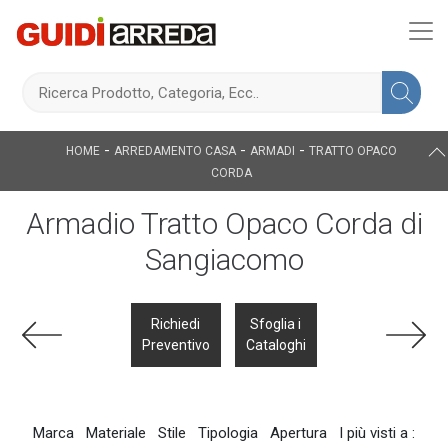
-
-
-
HOME
ARREDAMENTO CASA
ARMADI
TRATTO OPACO
CORDA
Armadio Tratto Opaco Corda di
Sangiacomo
Richiedi
Sfoglia i
Preventivo
Cataloghi
Marca
Materiale
Stile
Tipologia
Apertura
I più visti a :