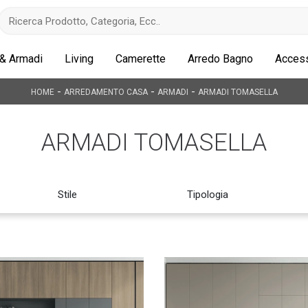
 & Armadi
Living
Camerette
Arredo Bagno
Access
-
-
-
HOME
ARREDAMENTO CASA
ARMADI
ARMADI TOMASELLA
ARMADI TOMASELLA
Stile
Tipologia