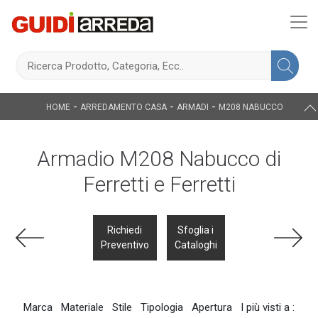
-
-
-
HOME
ARREDAMENTO CASA
ARMADI
M208 NABUCCO
Armadio M208 Nabucco di
Ferretti e Ferretti
Richiedi
Sfoglia i
Preventivo
Cataloghi
Marca
Materiale
Stile
Tipologia
Apertura
I più visti a :