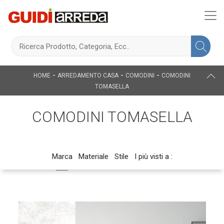
-
-
-
HOME
ARREDAMENTO CASA
COMODINI
COMODINI
TOMASELLA
COMODINI TOMASELLA
Marca
Materiale
Stile
I più visti a :