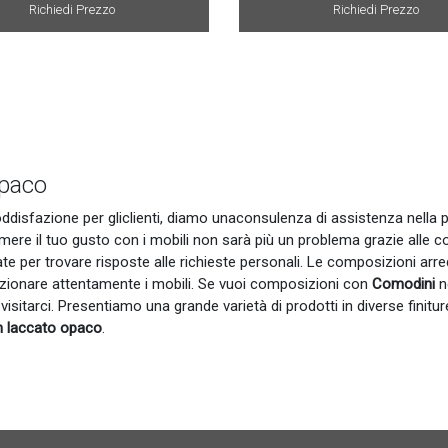
Richiedi Prezzo
Richiedi Prezzo
opaco
soddisfazione per gliclienti, diamo unaconsulenza di assistenza nella
mere il tuo gusto con i mobili non sarà più un problema grazie alle 
ate per trovare risposte alle richieste personali. Le composizioni arr
lezionare attentamente i mobili. Se vuoi composizioni con
Comodini
ne
visitarci. Presentiamo una grande varietà di prodotti in diverse finitur
n laccato opaco
.