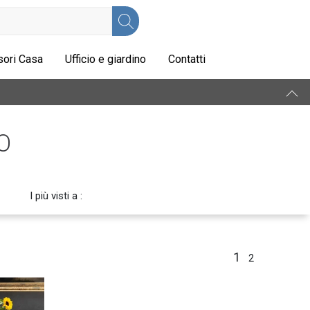
ori Casa
Ufficio e giardino
Contatti
O
I più visti a :
1
2