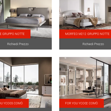
E GRUPPO NOTTE
MORFEO M212 GRUPPO NOTTE
Richiedi Prezzo
Richiedi Prezzo
OU YCO03 COMÒ
FOR YOU YCO02 COMÒ