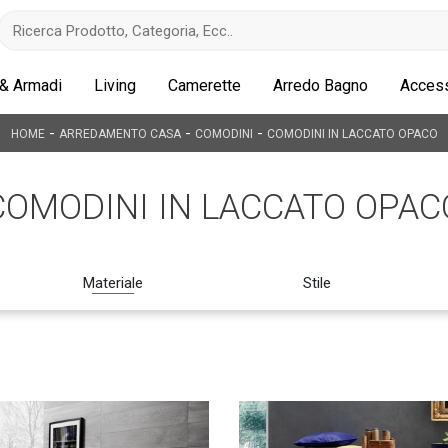
 & Armadi
Living
Camerette
Arredo Bagno
Access
-
-
-
HOME
ARREDAMENTO CASA
COMODINI
COMODINI IN LACCATO OPACO
COMODINI IN LACCATO OPAC
Materiale
Stile