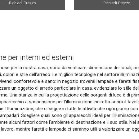
Richiedi Prezzo
Richiedi Prezzo
e per interni ed esterni
ose per la nostra casa, sono da verificare: dimensione dei locali, 
, colori e stile dell'arredo. Le migliori tecnologie nel settore illumi
ivendi confortevole e sano: in negozio troverai lampade e faretti fissat
zzare un oggetto di arredo particolare in casa, evidenziare lo stile de
rme. Una stanza in cui la progettazione delle sorgenti di luce è di pri
pparecchio a sospensione per l'illuminazione indiretta sopra il tavolo
e l’Illuminazione, che ci segue in tutte le attività che ogni giorno co
mpadari. Scegliere quali sono gli apparecchi ideali per l'illuminazio
te alcuni fattori come l’ambiente di destinazione e il suo stile. Nel
a lavoro, mentre faretti e lampade ci saranno utili a valorizzare un ogg