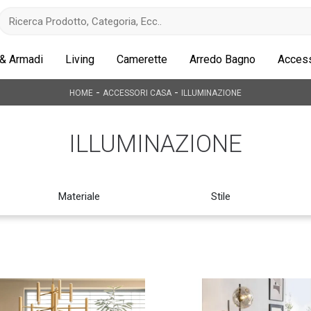
 & Armadi
Living
Camerette
Arredo Bagno
Access
-
-
HOME
ACCESSORI CASA
ILLUMINAZIONE
ILLUMINAZIONE
Materiale
Stile