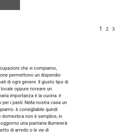
1
2
3
occupazioni che vi compiamo,
nazione permettono un dispendio
i di ogni genere. Il giusto tipo di
l locale oppure ricreare un
maria importanza è la cucina: è
 per i pasti. Nella nostra casa un
mpiamo: è consigliabile quindi
ne domestica non è semplice, in
 soggiorno una piantana illuminerà
etto di arredo o le vie di