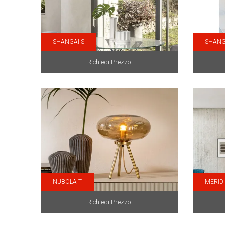
SHANGAI S
SHANG
Richiedi Prezzo
NUBOLA T
MERID
Richiedi Prezzo