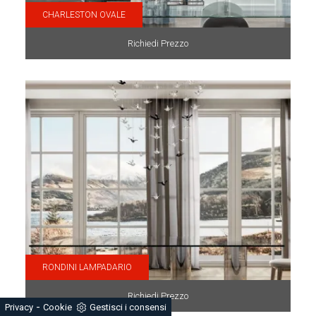
CHARLESTON OVALE
Richiedi Prezzo
RONDINI LAMPADARIO
Richiedi Prezzo
-
Privacy
Cookie
Gestisci i consensi