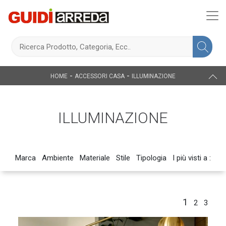
-
-
HOME
ACCESSORI CASA
ILLUMINAZIONE
ILLUMINAZIONE
Marca
Ambiente
Materiale
Stile
Tipologia
I più visti a :
1
2
3