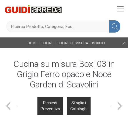
-
-
-
HOME
CUCINE
CUCINE SU MISURA
BOXI 03
Cucina su misura Boxi 03 in
Grigio Ferro opaco e Noce
Garden di Scavolini
Richiedi
Sfoglia i
Preventivo
Cataloghi