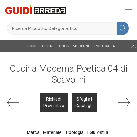
-
-
-
HOME
CUCINE
CUCINE MODERNE
POETICA 04
Cucina Moderna Poetica 04 di
Scavolini
Richiedi
Sfoglia i
Preventivo
Cataloghi
Marca
Materiale
Tipologia
I più visti a :