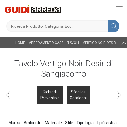
-
-
-
HOME
ARREDAMENTO CASA
TAVOLI
VERTIGO NOIR DESIR
Tavolo Vertigo Noir Desir di
Sangiacomo
Richiedi
Sfoglia i
Preventivo
Cataloghi
Marca
Ambiente
Materiale
Stile
Tipologia
I più visti a :