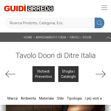
-
-
-
HOME
ARREDAMENTO CASA
TAVOLI
DOON
Tavolo Doon di Ditre Italia
Richiedi
Sfoglia i
Preventivo
Cataloghi
Marca
Ambiente
Materiale
Stile
Tipologia
I più visti a :