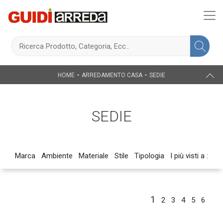
-
-
HOME
ARREDAMENTO CASA
SEDIE
SEDIE
Marca
Ambiente
Materiale
Stile
Tipologia
I più visti a :
1
2
3
4
5
6