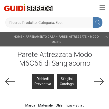
-
-
-
HOME
ARREDAMENTO CASA
PARETI ATTREZZATE
MODO
M6C66
Parete Attrezzata Modo
M6C66 di Sangiacomo
Richiedi
Sfoglia i
Preventivo
Cataloghi
Marca
Materiale
Stile
I più visti a :