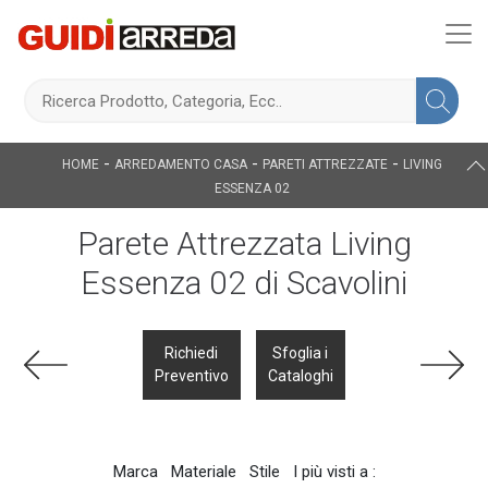
-
-
-
HOME
ARREDAMENTO CASA
PARETI ATTREZZATE
LIVING
ESSENZA 02
Parete Attrezzata Living
Essenza 02 di Scavolini
Richiedi
Sfoglia i
Preventivo
Cataloghi
Marca
Materiale
Stile
I più visti a :