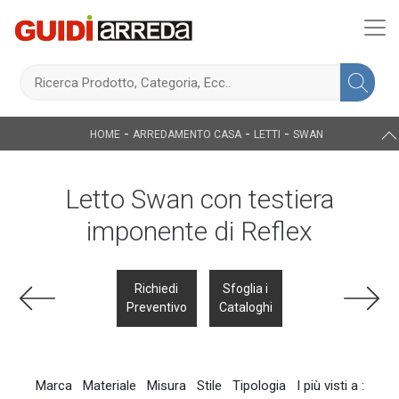
-
-
-
HOME
ARREDAMENTO CASA
LETTI
SWAN
Letto Swan con testiera
imponente di Reflex
Richiedi
Sfoglia i
Preventivo
Cataloghi
Marca
Materiale
Misura
Stile
Tipologia
I più visti a :