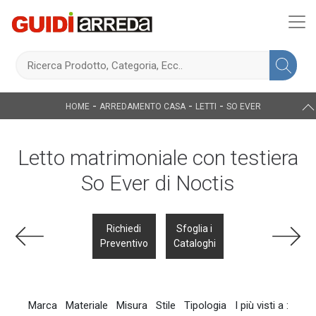
-
-
-
HOME
ARREDAMENTO CASA
LETTI
SO EVER
Letto matrimoniale con testiera
So Ever di Noctis
Richiedi
Sfoglia i
Preventivo
Cataloghi
Marca
Materiale
Misura
Stile
Tipologia
I più visti a :