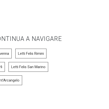
NTINUA A NAVIGARE
avenna
Letti Felis Rimini
lì
Letti Felis San Marino
ant'Arcangelo
Sommier
Lyle