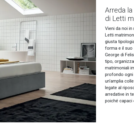
Arreda la
di Letti m
Vieni da noi i
Letti matrimoni
giusta tipologi
forma e il suo 
George di Feli
tipo, organizza
matrimoniali im
profondo ogni 
un'amplia colle
legate al ripos
arredative in 
poiché capaci d