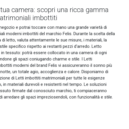
 tua camera: scopri una ricca gamma
atrimoniali imbottiti
n negozio e potrai toccare con mano una grande varietà di
ali moderni imbottiti del marchio Felis. Durante la scelta della
a di letto, valuta attentamente le sue misure, i materiali, la
stile specifico rispetto ai restanti pezzi d'arredo. Letto
s in tessuto: potrà essere collocato in una camera di ogni
ndone gli spazi coniugando charme e stile. I Letti
bottiti moderni del brand Felis vi assicureranno il sonno più
notte, un totale agio, accoglienza e calore. Disponiamo di
zione di Letti imbottiti matrimoniali per tutte le esigenze
o, in materiali durevoli e resistenti nel tempo. Le soluzioni
tessuto firmate dal conosciuto marchio, ti compiaceranno
i arredare gli spazi impreziosendoli, con funzionalità e stile.