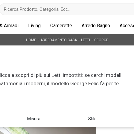
 & Armadi
Living
Camerette
Arredo Bagno
Access
-
-
-
HOME
ARREDAMENTO CASA
LETTI
GEORGE
licca e scopri di più sui Letti imbottiti: se cerchi modelli
atrimoniali moderni, il modello George Felis fa per te.
Misura
Stile