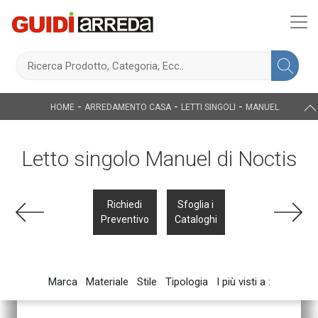
-
-
-
HOME
ARREDAMENTO CASA
LETTI SINGOLI
MANUEL
Letto singolo Manuel di Noctis
Richiedi
Sfoglia i
Preventivo
Cataloghi
Marca
Materiale
Stile
Tipologia
I più visti a :