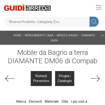
-
-
-
HOME
ARREDAMENTO CASA
ARREDO BAGNO
DIAMANTE
DM06
Mobile da Bagno a terra
DIAMANTE DM06 di Compab
Richiedi
Sfoglia i
Preventivo
Cataloghi
Marca
Elementi
Materiale
Stile
I più visti a :