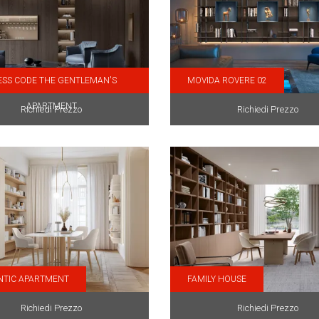
ESS CODE THE GENTLEMAN'S
MOVIDA ROVERE 02
APARTMENT
Richiedi Prezzo
Richiedi Prezzo
TIC APARTMENT
FAMILY HOUSE
Richiedi Prezzo
Richiedi Prezzo