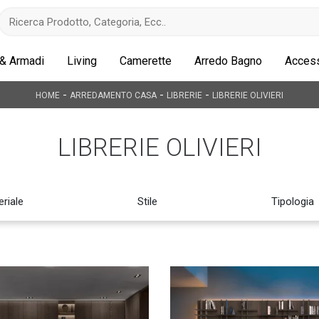
 & Armadi
Living
Camerette
Arredo Bagno
Access
-
-
-
HOME
ARREDAMENTO CASA
LIBRERIE
LIBRERIE OLIVIERI
LIBRERIE OLIVIERI
riale
Stile
Tipologia