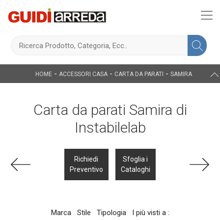
-
-
-
HOME
ACCESSORI CASA
CARTA DA PARATI
SAMIRA
Carta da parati Samira di
Instabilelab
Richiedi
Sfoglia i
Preventivo
Cataloghi
Marca
Stile
Tipologia
I più visti a :