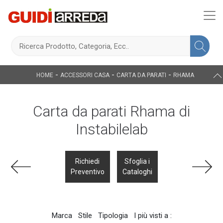
-
-
-
HOME
ACCESSORI CASA
CARTA DA PARATI
RHAMA
Carta da parati Rhama di
Instabilelab
Richiedi
Sfoglia i
Preventivo
Cataloghi
Marca
Stile
Tipologia
I più visti a :